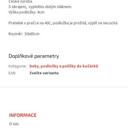
Česká výroba.
S okrajem, vyplněno dutým vláknem.
Výška podložky: 4cm
Pratelné v pračce na 40C, podložka je prošitá, výplň se necuchá
Rozměr: 50x65cm
Doplňkové parametry
Kategorie
:
Deky, podložky a pelíšky do kočárků
EAN
:
Zvolte variantu
Z
á
p
a
t
INFORMACE
í
O nás