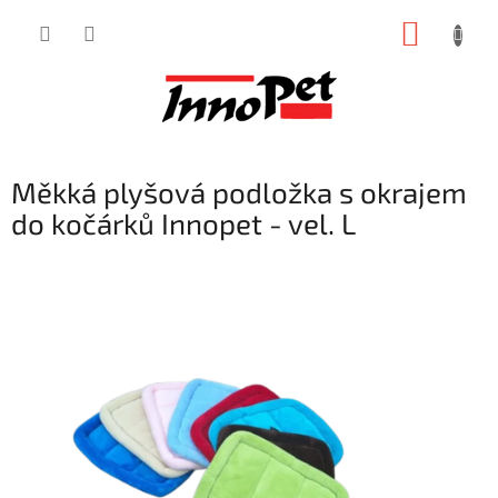
Přejít
NÁKUP
na
obsah
KOŠÍK
Měkká plyšová podložka s okrajem
do kočárků Innopet - vel. L