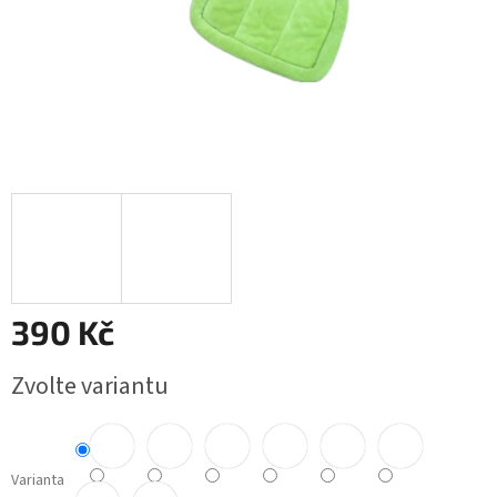
390 Kč
Měrná
Zvolte variantu
cena:
Varianta