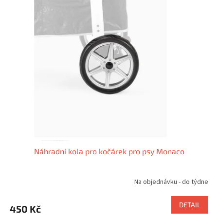
ý
o
p
d
i
u
s
k
p
t
r
ů
o
d
u
k
t
ů
Náhradní kola pro kočárek pro psy Monaco
Na objednávku - do týdne
DETAIL
450 Kč