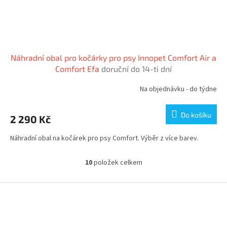
Náhradní obal pro kočárky pro psy Innopet Comfort Air a
Comfort Efa
doruční do 14-ti dní
Na objednávku - do týdne
Do košíku
2 290 Kč
Náhradní obal na kočárek pro psy Comfort. Výběr z více barev.
10
položek celkem
O
v
l
Z
á
á
d
p
a
a
c