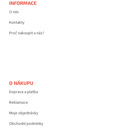
t
INFORMACE
í
í
p
O nás
r
v
Kontakty
k
y
Proč nakoupit u nás?
v
ý
p
i
s
u
O NÁKUPU
Doprava a platba
Reklamace
Moje objednávky
Obchodní podmínky