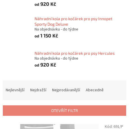
920 Kč
od
Náhradní kola pro kočárek pro psy Innopet
Sporty Dog Deluxe
Na objednávku - do týdne
1 150 Kč
od
Náhradní kola pro kočárek pro psy Hercules
Na objednávku - do týdne
920 Kč
od
Ř
a
Nejlevnější
Nejdražší
Nejprodávanější
Abecedně
z
e
n
OTEVŘÍT FILTR
í
p
V
Kód:
691/P
r