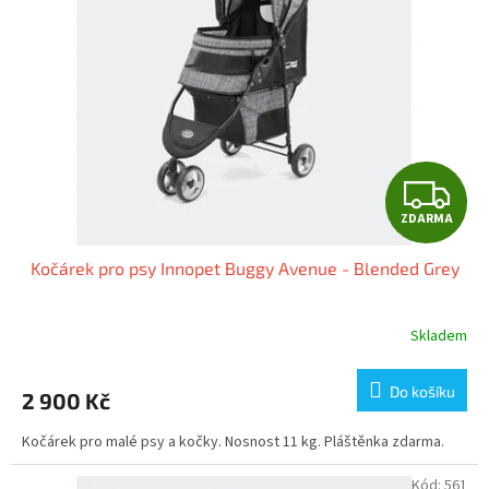
Z
ZDARMA
D
Kočárek pro psy Innopet Buggy Avenue - Blended Grey
A
R
Skladem
M
Do košíku
2 900 Kč
A
Kočárek pro malé psy a kočky. Nosnost 11 kg. Pláštěnka zdarma.
Kód:
561