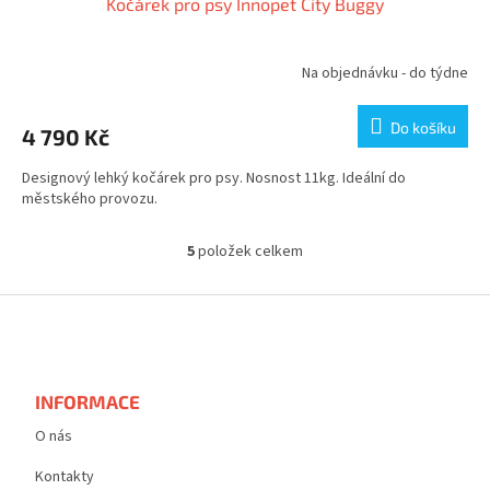
Kočárek pro psy Innopet City Buggy
A
R
Na objednávku - do týdne
M
Do košíku
4 790 Kč
A
Designový lehký kočárek pro psy. Nosnost 11kg. Ideální do
městského provozu.
5
položek celkem
O
v
l
Z
á
á
d
p
a
a
c
t
INFORMACE
í
í
p
O nás
r
v
Kontakty
k