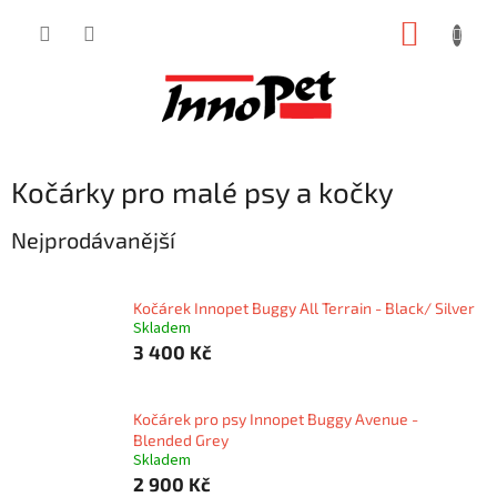
Přejít
NÁKUP
na
obsah
KOŠÍK
Kočárky pro malé psy a kočky
Nejprodávanější
Kočárek Innopet Buggy All Terrain - Black/ Silver
Skladem
3 400 Kč
Kočárek pro psy Innopet Buggy Avenue -
Blended Grey
Skladem
2 900 Kč