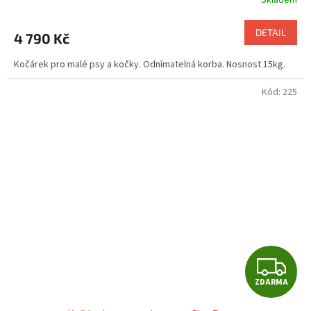
DETAIL
4 790 Kč
Kočárek pro malé psy a kočky. Odnímatelná korba. Nosnost 15kg.
Kód:
225
Z
ZDARMA
D