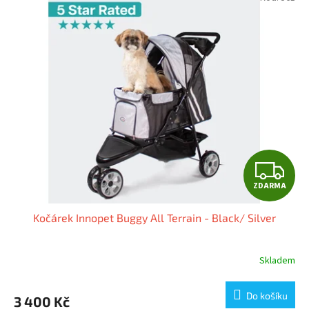
Z
ZDARMA
D
Kočárek Innopet Buggy All Terrain - Black/ Silver
A
R
Skladem
M
Do košíku
3 400 Kč