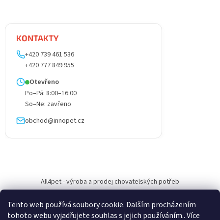
KONTAKTY
+420 739 461 536
+420 777 849 955
Otevřeno
Po–Pá: 8:00–16:00
So–Ne: zavřeno
obchod@innopet.cz
All4pet - výroba a prodej chovatelských potřeb
Tento web používá soubory cookie. Dalším procházením
tohoto webu vyjadřujete souhlas s jejich používáním.. Více