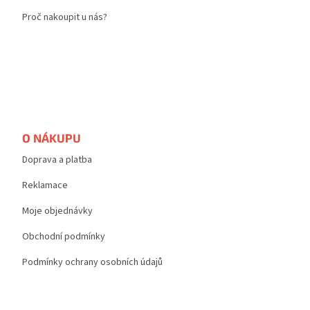
y
Proč nakoupit u nás?
v
ý
p
i
s
u
O NÁKUPU
Doprava a platba
Reklamace
Moje objednávky
Obchodní podmínky
Podmínky ochrany osobních údajů