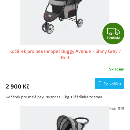
o
d
u
k
t
Z
ů
ZDARMA
D
Kočárek pro psa Innopet Buggy Avenue - Shiny Grey /
A
Red
R
Skladem
M
Do košíku
2 900 Kč
A
Kočárek pro malé psy. Nosnost 11kg. Pláštěnka zdarma.
Kód:
525