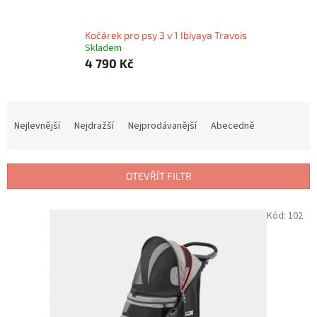
Kočárek pro psy 3 v 1 Ibiyaya Travois
Skladem
4 790 Kč
Ř
a
Nejlevnější
Nejdražší
Nejprodávanější
Abecedně
z
e
n
OTEVŘÍT FILTR
í
p
V
Kód:
102
r
ý
o
p
d
i
u
s
k
p
t
r
ů