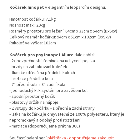
Kočárek Innopet
v elegantním leopardím designu.
Hmotnost kočárku: 7,1kg
Nosnost max.: 20kg
Rozměry prostoru pro ležení: 64cm x 33cm x 54cm (DxŠxV)
Celkový rozměr kočárku: 94cm x 51cm x 102cm (DxŠxV)
Rukojeť ve výšce: 102cm
Kočárek pro psy Innopet Allure
dále nabízí:
- 2x bezpečnostní řemínek na uchycení pejska
- brzdy na zablokování koleček
- tlumiče otřesů na předních kolech
- aretace předního kola
- 7″ přední kola a 8″ zadní kola
- jednoduchý klik systém pro zavěšení kol
- spodní prostorný košík
- plastový držák na nápoje
- 2 vstupy do kočárku - z přední a zadní strany
- látka na kočárku je omyvatelná ze 100% polyesteru, který je
nepromokavý a odolný proti roztržení
- matrace (doporučujeme prát na 30C)
Součástí balení není
pláštěnka - doporučujeme zakoupit.