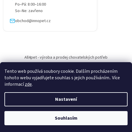
Po–Pá: 8:00–16:00
So–Ne: zavřeno
obchod@innopet.cz
All4pet - výroba a prodej chovatelských potřeb
Tento web používá soubory cookie. Dalším procházením
tohoto webu vyjadřujete souhlas s jejich používáním.. Více
informací
zde
.
Vytvořil Shoptet
Nastavení
Copyright 2026
All4pet
. Všechna práva vyhrazena.
Upravit nastavení
Souhlasím
cookies