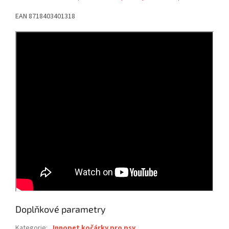
EAN 8718403401318
Doplňkové parametry
Kategorie
:
Innopet kočárky pro psy