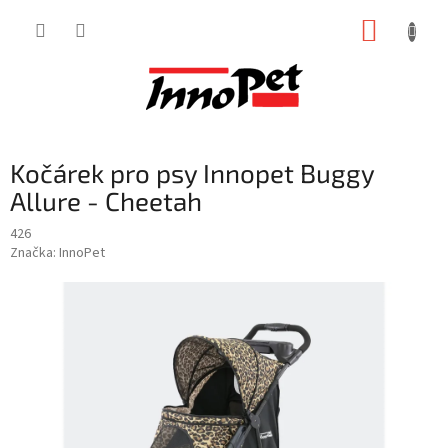
Přejít
NÁKUP
na
obsah
KOŠÍK
Kočárek pro psy Innopet Buggy
Allure - Cheetah
426
Značka:
InnoPet