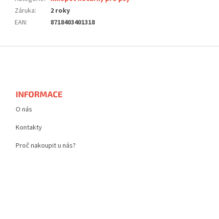
Záruka
:
2 roky
EAN
:
8718403401318
Z
á
p
a
t
INFORMACE
í
O nás
Kontakty
Proč nakoupit u nás?