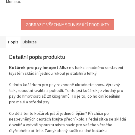
Monako.
ZOBRAZIT VŠECHNY SOUVISEJÍCÍ PRODUKTY
Popis
Diskuze
Detailní popis produktu
Kočárek pro psy Innopet Allure
s funkcí snadného sestavení
(systém skládání jednou rukou) je stabilní a lehký.
S tímto kočárkem pro psy rozhodně ukradnete show. Výrazný
tisk, robustní kvalita a pohodlí. Tento psí kočárek je vhodný pro
psy do hmotnosti až 20 kilogramů. To je to, co ho činí ideálním
pro malé a střední psy.
Co dělá tento kočárek ještě jedinečnějším? Při chůzi po
nezpevněných cestách fixujte přední kolo. Přední síťka se skládá
dovnitř a vytváří spoustu místa navíc pro vašeho věrného
čtyřnohého přítele. Zamykatelný košík na dně kočárku.