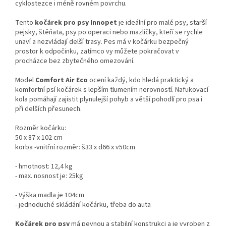
cyklostezce i méně rovném povrchu.
Tento
kočárek pro psy Innopet
je ideální pro malé psy, starší
pejsky, štěňata, psy po operaci nebo mazlíčky, kteří se rychle
unaví a nezvládají delší trasy. Pes má v kočárku bezpečný
prostor k odpočinku, zatímco vy můžete pokračovat v
procházce bez zbytečného omezování.
Model
Comfort Air Eco
ocení každý, kdo hledá praktický a
komfortní psí kočárek s lepším tlumením nerovností. Nafukovací
kola pomáhají zajistit plynulejší pohyb a větší pohodlí pro psa i
při delších přesunech.
Rozměr kočárku:
50 x 87 x 102 cm
korba -vnitřní rozměr: š33 x d66 x v50cm
- hmotnost: 12,4 kg
- max. nosnost je: 25kg
- Výška madla je 104cm
- jednoduché skládání kočárku, třeba do auta
Kočárek pro psy
má pevnou a stabilní konstrukci a je vyroben z