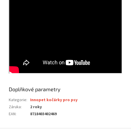
Doplňkové parametry
Kategorie
:
Innopet kočárky pro psy
Záruka
:
2 roky
EAN
:
8718403402469