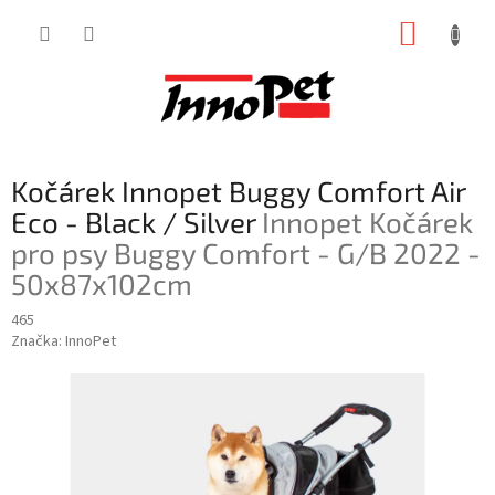
Přejít
NÁKUP
na
obsah
KOŠÍK
Kočárek Innopet Buggy Comfort Air
Eco - Black / Silver
Innopet Kočárek
pro psy Buggy Comfort - G/B 2022 -
50x87x102cm
465
Značka:
InnoPet