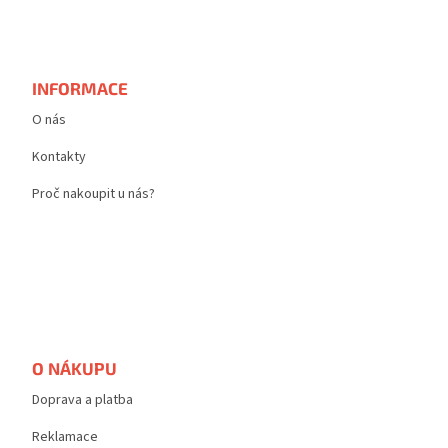
Z
á
p
a
t
INFORMACE
í
O nás
Kontakty
Proč nakoupit u nás?
O NÁKUPU
Doprava a platba
Reklamace