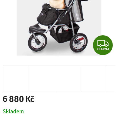
Z
ZDARMA
D
A
R
M
A
6 880 Kč
Měrná
Skladem
cena: