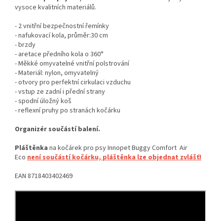
vysoce kvalitních materiálů.
- 2 vnitřní bezpečnostní řemínky
- nafukovací kola, průměr:30 cm
- brzdy
- aretace předního kola o 360°
- Měkké omyvatelné vnitřní polstrování
- Materiál: nylon, omyvatelný
- otvory pro perfektní cirkulaci vzduchu
- vstup ze zadní i přední strany
- spodní úložný koš
- reflexní pruhy po stranách kočárku
Organizér součástí balení.
Pláštěnka
na kočárek pro psy Innopet Buggy Comfort Air
Eco
není součástí kočárku, pláštěnka lze objednat zvlášť!
EAN 8718403402469