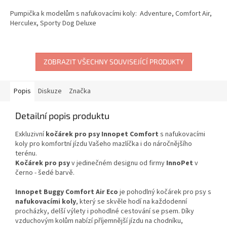
Pumpička k modelům s nafukovacími koly: Adventure, Comfort Air,
Herculex, Sporty Dog Deluxe
ZOBRAZIT VŠECHNY SOUVISEJÍCÍ PRODUKTY
Popis
Diskuze
Značka
Detailní popis produktu
Exkluzivní
kočárek pro psy Innopet Comfort
s nafukovacími
koly pro komfortní jízdu Vašeho mazlíčka i do náročnějšího
terénu.
Kočárek pro psy
v jedinečném designu od firmy
InnoPet
v
černo - šedé barvě.
Innopet Buggy Comfort Air Eco
je pohodlný kočárek pro psy s
nafukovacími koly
, který se skvěle hodí na každodenní
procházky, delší výlety i pohodlné cestování se psem. Díky
vzduchovým kolům nabízí příjemnější jízdu na chodníku,