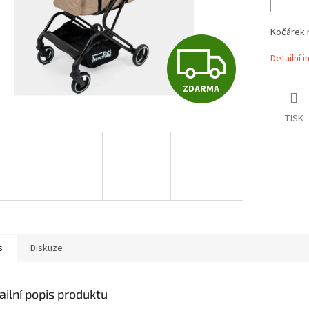
Kočárek 
Z
Detailní 
ZDARMA
D
TISK
A
R
M
s
Diskuze
A
ailní popis produktu