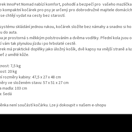
rek InnoPet Nomad nabízí komfort, pohodlí a bezpečí pro vašeho mazlíčka
o kompaktní kočárek pro psy je určený pro dobrodružné majitele domácích
 se chtějí vydat na cesty bez starostí.
 systému skládání jednou rukou, kočárek složíte bez námahy a snadno si h
u do auta.
na je prostorná s měkkým polstrováním a dvěma vodítky. Přední kola jsou 
tí vám tak plynulou jízdu i po hrbolaté cestě.
rek má praktické doplňky jako úložný košík, dvě kapsy na vnější straně a lu
jeť z umělé kůže.
nost: 7,5 kg
ost: 20 kg
ní rozměry kabiny: 47,5 x 27 x 48 cm
ěry ve složeném stavu: 57 x 51 x 27 cm
a madla: 103 cm
a: šedá
těnka není součástí kočárku. Lze ji dokoupit v našem e-shopu