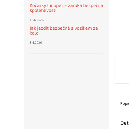
n
Kočárky Innopet – záruka bezpečí a
e
spolehlivosti
l
18.6.2026
Jak jezdit bezpečně s vozíkem za
kolo
3.4.2026
Popi
Det