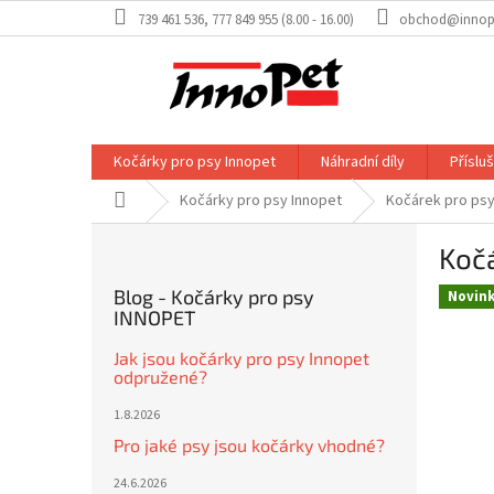
Přejít
739 461 536, 777 849 955 (8.00 - 16.00)
obchod@innop
na
obsah
Kočárky pro psy Innopet
Náhradní díly
Příslu
Domů
Kočárky pro psy Innopet
Kočárek pro ps
P
Koč
o
s
Blog - Kočárky pro psy
Novin
t
INNOPET
r
a
Jak jsou kočárky pro psy Innopet
odpružené?
n
n
1.8.2026
í
Pro jaké psy jsou kočárky vhodné?
p
a
24.6.2026