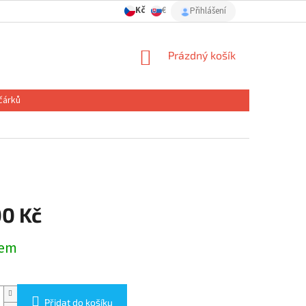
Kč
€
Přihlášení
NÁKUPNÍ
Prázdný košík
KOŠÍK
čárků
00 Kč
dem
Přidat do košíku