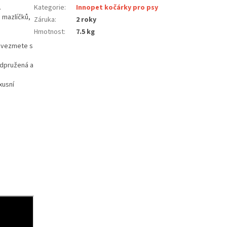
.
Kategorie
:
Innopet kočárky pro psy
 mazlíčků,
Záruka
:
2 roky
Hmotnost
:
7.5 kg
o vezmete s
odpružená a
xusní