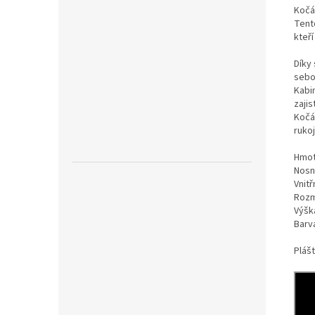
Kočá
Tent
kteří
Díky
sebo
Kabi
zajis
Kočá
ruko
Hmot
Nosn
Vnitř
Rozm
Výšk
Barv
Pláš