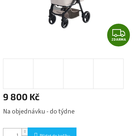
Z
ZDARMA
D
A
R
M
A
9 800 Kč
Měrná
Na objednávku - do týdne
cena:
Přidat do košíku