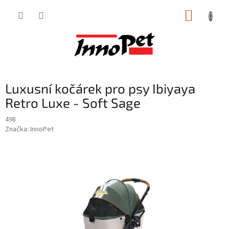
Přejít
NÁKUP
na
obsah
KOŠÍK
Luxusní kočárek pro psy Ibiyaya
Retro Luxe - Soft Sage
498
Značka:
InnoPet