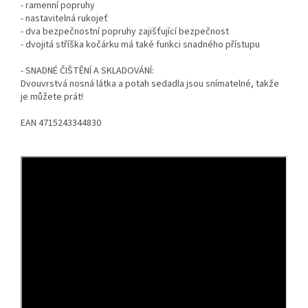
- ramenní popruhy
- nastavitelná rukojeť
- dva bezpečnostní popruhy zajišťující bezpečnost
- dvojitá stříška kočárku má také funkci snadného přístupu
- SNADNÉ ČIŠTĚNÍ A SKLADOVÁNÍ:
Dvouvrstvá nosná látka a potah sedadla jsou snímatelné, takže
je můžete prát!
EAN 4715243344830