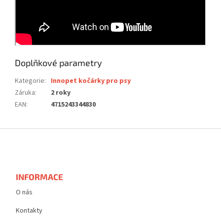
Doplňkové parametry
Kategorie
:
Innopet kočárky pro psy
Záruka
:
2 roky
EAN
:
4715243344830
Z
á
p
a
t
INFORMACE
í
O nás
Kontakty