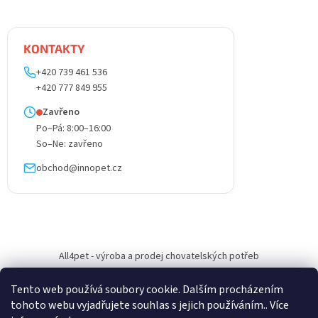
KONTAKTY
+420 739 461 536
+420 777 849 955
Zavřeno
Po–Pá: 8:00–16:00
So–Ne: zavřeno
obchod@innopet.cz
All4pet - výroba a prodej chovatelských potřeb
Tento web používá soubory cookie. Dalším procházením
tohoto webu vyjadřujete souhlas s jejich používáním.. Více