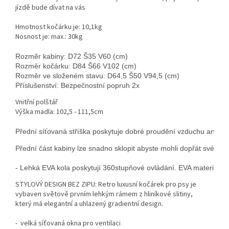
jízdě bude dívat na vás
Hmotnost kočárku je: 10,1kg
Nosnost je: max.: 30kg
Rozměr kabiny: D72 Š35 V60 (cm)

Rozměr kočárku: D84 Š66 V102 (cm)

Rozměr ve složeném stavu: D64,5 Š50 V94,5 (cm)

Příslušenství: Bezpečnostní popruh 2x 
Vnitřní polštář
Výška madla: 102,5 - 111,5cm
Přední síťovaná stříška poskytuje dobré proudění vzduchu aniž by b
Přední část kabiny lze snadno sklopit abyste mohli dopřát svému p
- Lehká EVA kola poskytují 360stupňové ovládání. EVA materiál je
STYLOVÝ DESIGN BEZ ZIPU: Retro luxusní kočárek pro psy je
vybaven světově prvním lehkým rámem z hliníkové slitiny,
který má elegantní a uhlazený gradientní design.
-
velká síťovaná okna pro ventilaci