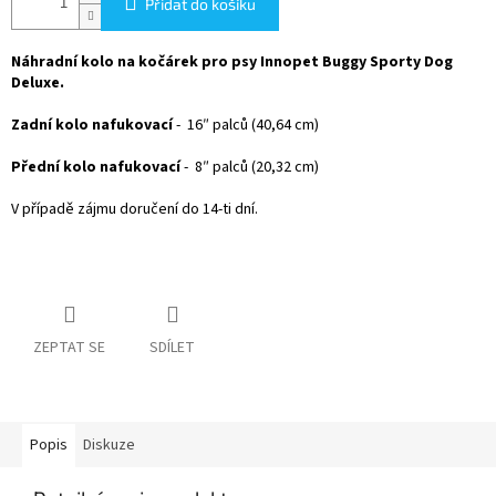
Přidat do košíku
Náhradní kolo na kočárek pro psy Innopet Buggy Sporty Dog
Deluxe.
Zadní kolo
nafukovací
-
16″
palců (40,64 cm)
Přední kolo
nafukovací
-
8″
palců (20,32 cm)
V případě zájmu doručení do 14-ti dní.
ZEPTAT SE
SDÍLET
Popis
Diskuze