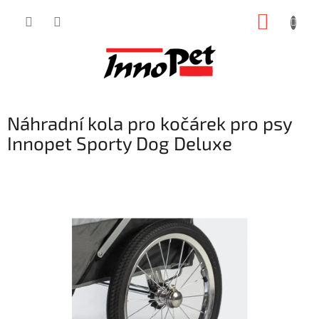
Přejít
NÁKUP
na
obsah
KOŠÍK
Náhradní kola pro kočárek pro psy
Innopet Sporty Dog Deluxe