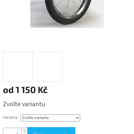
od
1 150 Kč
Měrná
Zvolte variantu
cena:
Varianta