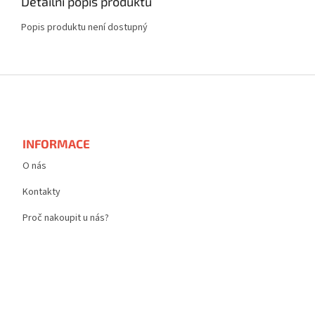
Detailní popis produktu
Popis produktu není dostupný
Z
á
p
a
t
INFORMACE
í
O nás
Kontakty
Proč nakoupit u nás?