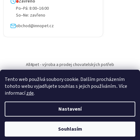
Zavřeno
Po–Pá: 8:00–16:00
So–Ne: zavřeno
obchod@innopet.cz
All4pet - výroba a prodej chovatelských potřeb
Tento web používá soubory cookie. Dalším procházením
tohoto webu vyjadřujete souhlas s jejich používáním.. Více
informací
zde
.
Vytvořil Shoptet
Nastavení
Copyright 2026
All4pet
. Všechna práva vyhrazena.
Upravit nastavení
Souhlasím
cookies