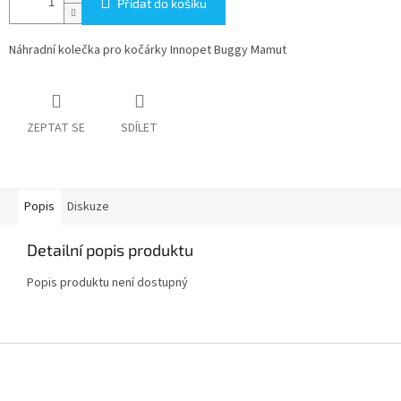
Přidat do košíku
Náhradní kolečka pro kočárky Innopet Buggy Mamut
ZEPTAT SE
SDÍLET
Popis
Diskuze
Detailní popis produktu
Popis produktu není dostupný
Z
á
p