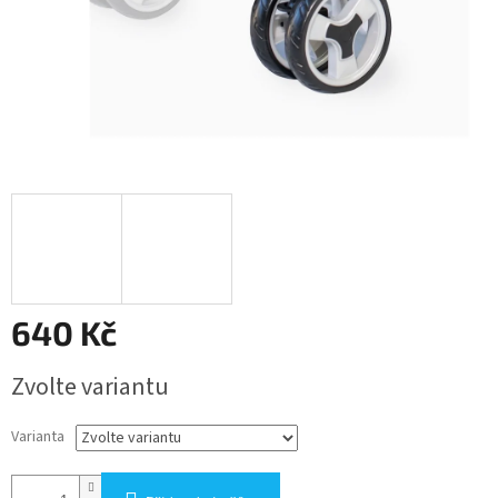
640 Kč
Měrná
Zvolte variantu
cena:
Varianta