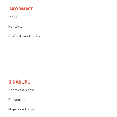
a
t
INFORMACE
í
O nás
Kontakty
Proč nakoupit u nás?
O NÁKUPU
Doprava a platba
Reklamace
Moje objednávky