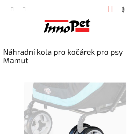
Přejít
NÁKUP
na
obsah
KOŠÍK
Náhradní kola pro kočárek pro psy
Mamut