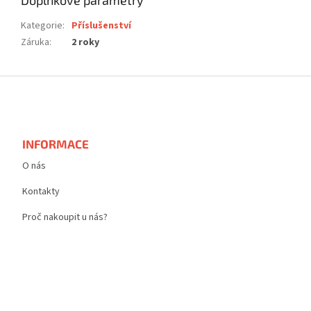
Doplňkové parametry
Kategorie
:
Příslušenství
Záruka
:
2 roky
Z
á
p
a
t
INFORMACE
í
O nás
Kontakty
Proč nakoupit u nás?