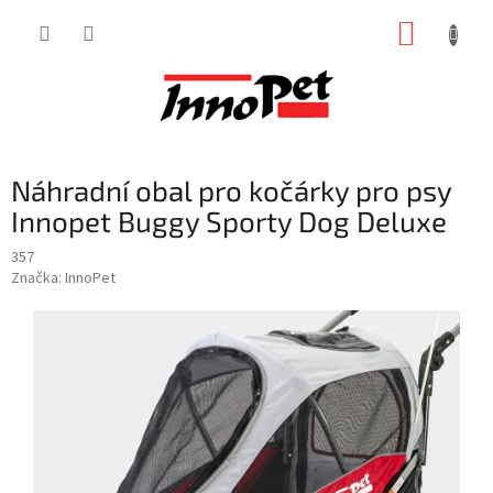
Přejít
NÁKUP
na
obsah
KOŠÍK
Náhradní obal pro kočárky pro psy
Innopet Buggy Sporty Dog Deluxe
357
Značka:
InnoPet