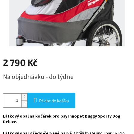
2 790 Kč
Měrná
Na objednávku - do týdne
cena:
Přidat do košíku
Látkový obal na kočárek pro psy Innopet Buggy Sporty Dog
Deluxe.
Látkový obal v šedo-červené barvě.
Chtěli byste jinou barvu? Pro