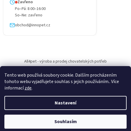
Zavřeno
Po–Pá: 8:00–16:00
So–Ne: zavřeno
obchod@innopet.cz
All4pet - výroba a prodej chovatelských potřeb
Tento web používá soubory cookie. Dalším procházením
tohoto webu vyjadřujete souhlas s jejich používáním.. Více
informací
zde
.
Vytvořil Shoptet
Nastavení
Copyright 2026
All4pet
. Všechna práva vyhrazena.
Upravit nastavení
Souhlasím
cookies