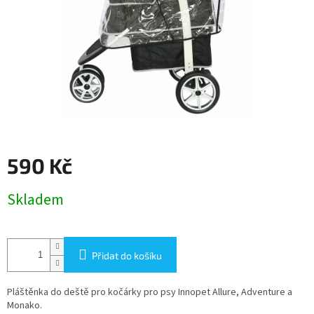
590 Kč
Měrná
Skladem
cena:
Přidat do košíku
Pláštěnka do deště pro kočárky pro psy Innopet Allure, Adventure a
Monako.