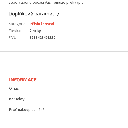
sebe a žádné počasí Vás nemůže překvapit.
Doplňkové parametry
Kategorie
:
Příslušenství
Záruka
:
2 roky
EAN
:
8718403401332
Z
á
p
a
t
INFORMACE
í
O nás
Kontakty
Proč nakoupit u nás?