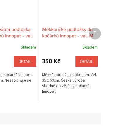
álná podložka
Měkkoučké podložky do
Další
ů Innopet - vel.
kočárků Innopet - vel. M
produkt
Skladem
Skladem
350 Kč
DETAIL
DETAIL
o kočárků Innopet.
Měkká podložka s okrajem. Vel.
cm. Nezapichuje se
35 x 60cm. Česká výroba.
Vhodné do většiny kočárků
Innopet.