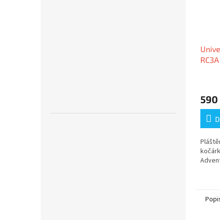
Unive
RC3A 
Inno
Adven
590
D
Pláště
kočárk
Adven
Popi