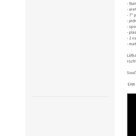
- tlu
- ar
- 7″ 
- je
- sp
- pl
- 2 v
- mat
L
átk
rozt
Souč
EAN 