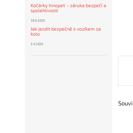
n
Kočárky Innopet – záruka bezpečí a
e
spolehlivosti
l
18.6.2026
Jak jezdit bezpečně s vozíkem za
kolo
3.4.2026
Souvi