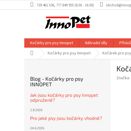
Přejít
739 461 536, 777 849 955 (8.00 - 16.00)
obchod@innop
na
obsah
Kočárky pro psy Innopet
Náhradní díly
Příslu
Domů
Kočárky pro psy Innopet
Kočárek pro psy
P
Kočá
o
s
Značka:
Blog - Kočárky pro psy
t
INNOPET
r
a
Jak jsou kočárky pro psy Innopet
odpružené?
n
n
1.8.2026
í
Pro jaké psy jsou kočárky vhodné?
p
a
24.6.2026