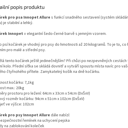
ailní popis produktu
rek pro psa Innopet Allure
s funkcí snadného sestavení (systém skládán
) je stabilní a lehký.
rek Innopet
v elegantní šedo-černé barvě s jemným vzorem.
 psí kočárek je vhodný pro psy do hmotnosti až 20 kilogramů. To je to, co h
ním pro malé a střední psy.
ělá tento kočárek ještě jedinečnějším? Při chůzi po nezpevněných cestách f
í kolo. Přední síťka se skládá dovnitř a vytváří spoustu místa navíc pro va
ého čtyřnohého přítele. Zamykatelný košík na dně kočárku.
nost kočárku: 7,1kg
ost max.: 20kg
ěry prostoru pro ležení: 64cm x 33cm x 54cm (DxŠxV)
ový rozměr kočárku: 94cm x 51cm x 102cm (DxŠxV)
jeť ve výšce: 102cm
rek pro psy Innopet Allure
dále nabízí:
 bezpečnostní řemínek na uchycení pejska
zdy na zablokování koleček