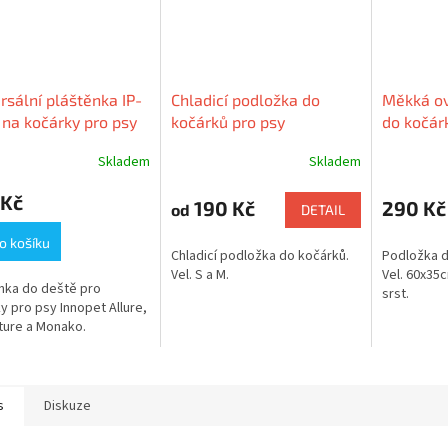
rsální pláštěnka IP-
Chladicí podložka do
Měkká ov
na kočárky pro psy
kočárků pro psy
do kočárk
pet Buggy Monaco,
M
Skladem
Skladem
ture, Allure
 Kč
190 Kč
290 Kč
od
DETAIL
o košíku
Chladicí podložka do kočárků.
Podložka d
Vel. S a M.
Vel. 60x35
nka do deště pro
srst.
y pro psy Innopet Allure,
ture a Monako.
s
Diskuze