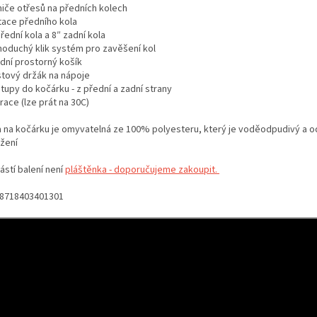
miče otřesů na předních kolech
etace předního kola
přední kola a 8″ zadní kola
dnoduchý klik systém pro zavěšení kol
odní prostorný košík
astový držák na nápoje
stupy do kočárku - z přední a zadní strany
race (lze prát na 30C)
a na kočárku je omyvatelná ze 100% polyesteru, který je voděodpudivý a od
ržení
ástí balení není
pláštěnka - doporučujeme zakoupit.
8718403401301