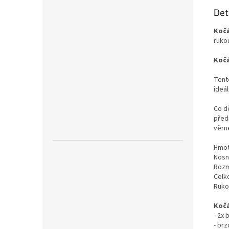
Det
Kočá
rukou
Kočá
Tento
ideál
Co d
předn
věrn
Hmot
Nosn
Rozm
Celk
Ruko
Kočá
- 2x
- br