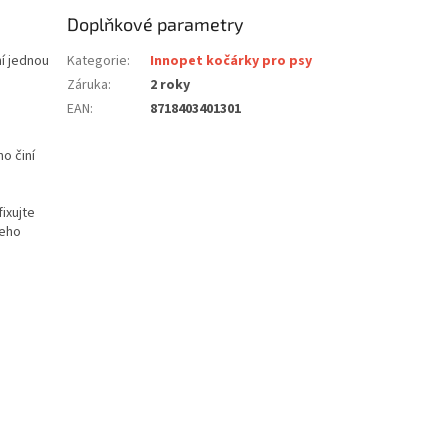
Doplňkové parametry
í jednou
Kategorie
:
Innopet kočárky pro psy
Záruka
:
2 roky
EAN
:
8718403401301
o činí
ixujte
šeho