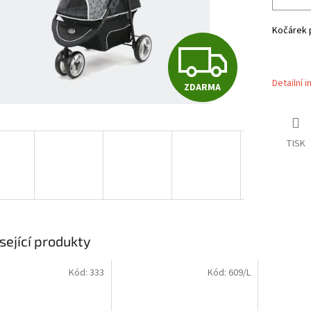
Kočárek 
Z
Detailní 
ZDARMA
D
A
TISK
R
M
sející produkty
Kód:
333
Kód:
609/L
A