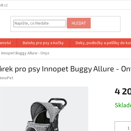
et.cz
HLEDAT
šenství
Batohy pro psy a kočky
Deky, podložky a pelíšky do ko
 Innopet Buggy Allure - Onyx
rek pro psy Innopet Buggy Allure - O
InnoPet
4 2
Měrná
Skla
cena: